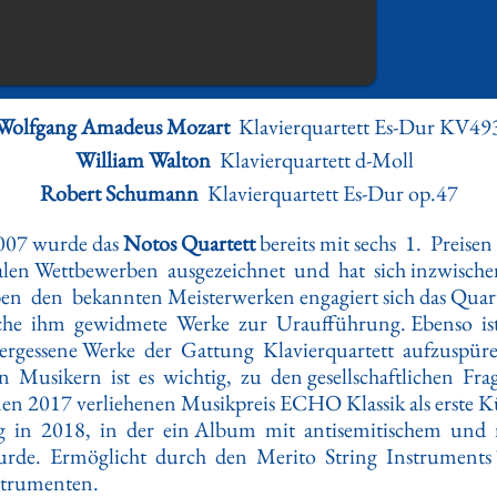
Wolfgang Amadeus Mozart
Klavierquartett Es-Dur KV49
William Walton
Klavierquartett d-Moll
Robert Schumann
Klavierquartett Es-Dur op.47
2007 wurde das
Notos Quartett
bereits mit sechs 1. Preise
alen Wettbewerben ausgezeichnet und hat sich inzwische
 den bekannten Meisterwerken engagiert sich das Quartet
liche ihm gewidmete Werke zur Urauﬀührung. Ebenso is
ergessene Werke der Gattung Klavierquartett aufzuspü
 Musikern ist es wichtig, zu den gesellschaftlichen Fra
en 2017 verliehenen Musikpreis ECHO Klassik als erste K
 in 2018, in der ein Album mit antisemitischem und
de. Ermöglicht durch den Merito String Instruments Tr
nstrumenten.