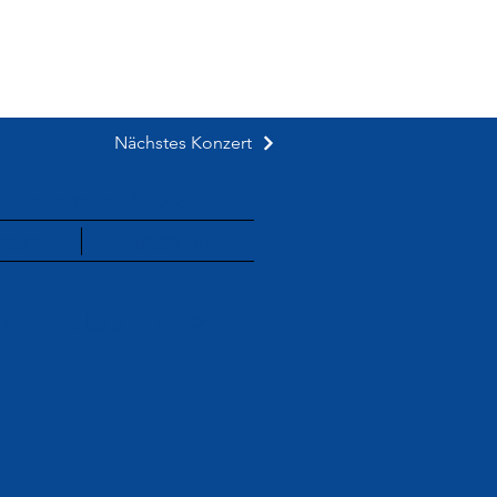
Der Musikverein
Nächstes Konzert
. Dezember 2026
stag
18:30
UHR
TOS QUARTETT
>